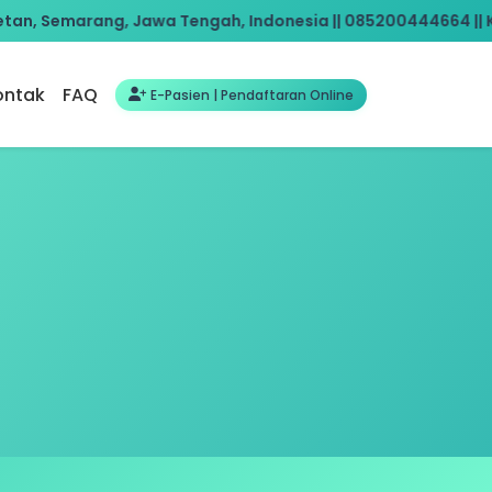
rang, Jawa Tengah, Indonesia || 085200444664 || KESEMBUHA
ontak
FAQ
E-Pasien | Pendaftaran Online