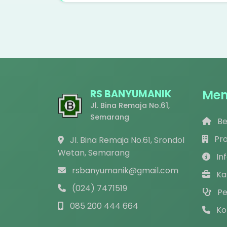
Men
RS BANYUMANIK
Jl. Bina Remaja No.61,
Semarang
Be
Pro
Jl. Bina Remaja No.61, Srondol
Wetan, Semarang
In
rsbanyumanik@gmail.com
Ka
(024) 7471519
Pe
085 200 444 664
Ko