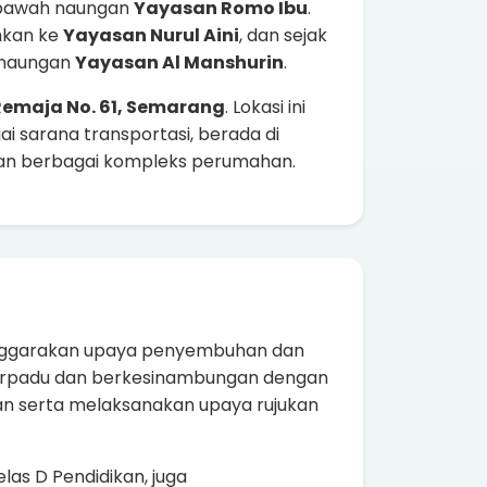
i bawah naungan
Yayasan Romo Ibu
.
hkan ke
Yayasan Nurul Aini
, dan sejak
h naungan
Yayasan Al Manshurin
.
 Remaja No. 61, Semarang
. Lokasi ini
i sarana transportasi, berada di
gan berbagai kompleks perumahan.
nggarakan upaya penyembuhan dan
 terpadu dan berkesinambungan dengan
n serta melaksanakan upaya rujukan
las D Pendidikan, juga