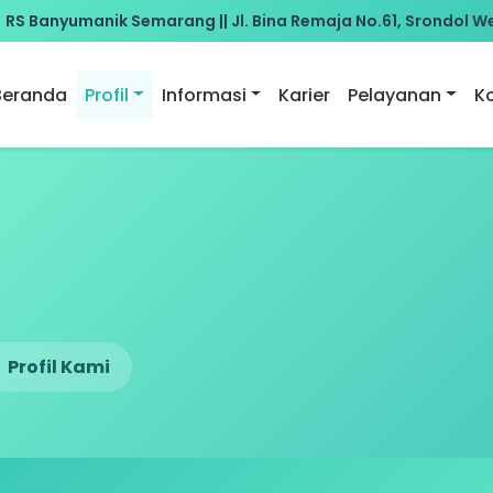
ik Semarang || Jl. Bina Remaja No.61, Srondol Wetan, Sema
Beranda
Profil
Informasi
Karier
Pelayanan
K
Profil Kami