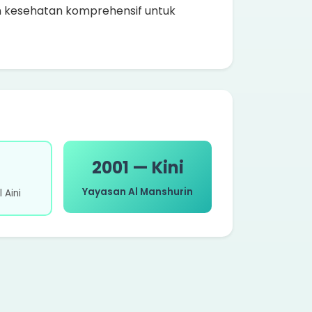
 kesehatan komprehensif untuk
2001 — Kini
Yayasan Al Manshurin
 Aini