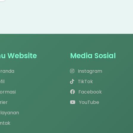
u Website
Media Sosial
randa
Instagram
fil
TikTok
formasi
Facebook
rier
YouTube
layanan
ntak