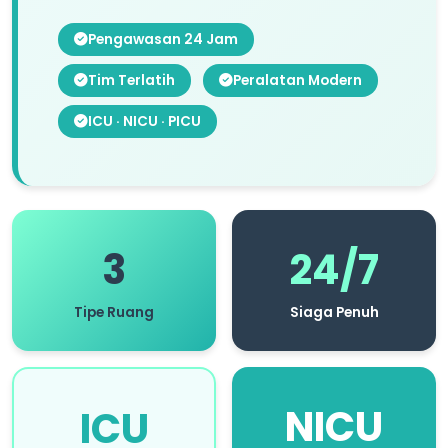
Pengawasan 24 Jam
Tim Terlatih
Peralatan Modern
ICU · NICU · PICU
3
24/7
Tipe Ruang
Siaga Penuh
NICU
ICU